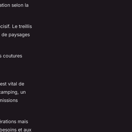
ation selon la
sif. Le treillis
e de paysages
es coutures
est vital de
 camping, un
 missions
pérations mais
 besoins et aux