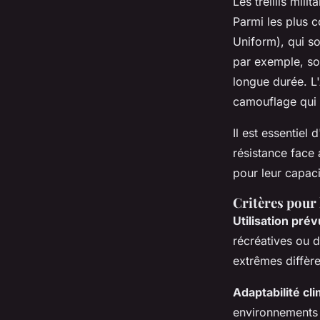
Les treillis mil
Parmi les plus 
Uniform), qui so
par exemple, so
longue durée. L'
camouflage qui o
Il est essentiel d
résistance face 
pour leur capaci
Critères pour l
Utilisation pré
récréatives ou 
extrêmes diffèr
Adaptabilité cl
environnements f