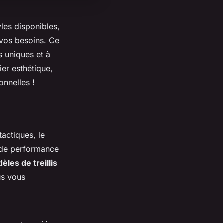
tyles disponibles,
 vos besoins. Ce
s uniques et à
ier esthétique,
onnelles !
tactiques, le
et de performance
èles de treillis
us vous