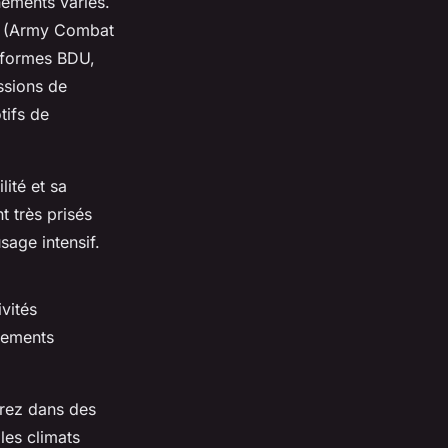
nnements variés.
CU (Army Combat
niformes BDU,
ssions de
tifs de
lité et sa
t très prisés
sage intensif.
ivités
nnements
urez dans des
les climats