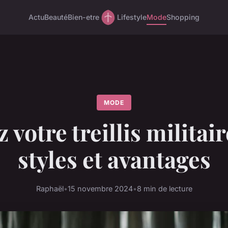
Actu
Beauté
Bien-etre
Lifestyle
Mode
Shopping
MODE
votre treillis militair
styles et avantages
Raphaël
•
15 novembre 2024
•
8 min de lecture