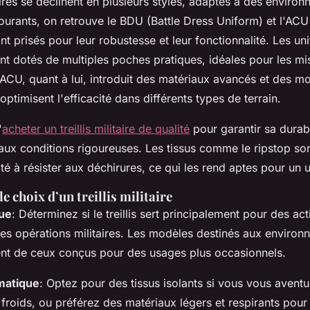
itaires se déclinent en plusieurs styles, adaptés à des enviro
courants, on retrouve le BDU (Battle Dress Uniform) et l'A
nt prisés pour leur robustesse et leur fonctionnalité. Les u
nt dotés de multiples poches pratiques, idéales pour les mi
ACU, quant à lui, introduit des matériaux avancés et des mo
ptimisent l'efficacité dans différents types de terrain.
'
acheter un treillis militaire de qualité
pour garantir sa durabi
aux conditions rigoureuses. Les tissus comme le ripstop son
té à résister aux déchirures, ce qui les rend aptes pour un u
e choix d’un treillis militaire
vue
: Déterminez si le treillis sert principalement pour des act
des opérations militaires. Les modèles destinés aux enviro
ent de ceux conçus pour des usages plus occasionnels.
imatique
: Optez pour des tissus isolants si vous vous avent
roids, ou préférez des matériaux légers et respirants pour 