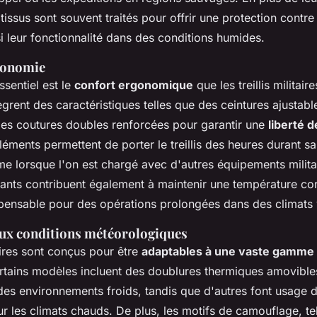
issus sont souvent traités pour offrir une protection contre 
i leur fonctionnalité dans des conditions humides.
gonomie
ssentiel est le
confort ergonomique
que les treillis militair
grent des caractéristiques telles que des ceintures ajustable
 des coutures doubles renforcées pour garantir une
liberté
léments permettent de porter le treillis des heures durant sa
me lorsque l'on est chargé avec d'autres équipements milita
rants contribuent également à maintenir une température co
spensable pour des opérations prolongées dans des climats 
aux conditions météorologiques
taires sont conçus pour être
adaptables à une vaste gamme 
rtains modèles incluent des doublures thermiques amovible
 des environnements froids, tandis que d'autres font usage d
ur les climats chauds. De plus, les motifs de camouflage, te