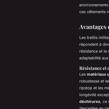
environnements 
ces vêtements ré
Avantages d
Les treillis mili
répondent à dive
résistance et la
adaptabilité au
Résistance et 
Les
matériaux ut
robustesse et le
ripstop et les 
longévité excep
déchirures
, ce
descentes en ra