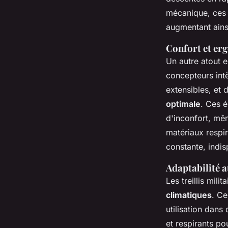
mécanique, ces t
augmentant ains
Confort et er
Un autre atout e
concepteurs intè
extensibles, et
optimale
. Ces é
d'inconfort, mê
matériaux respi
constante, indi
Adaptabilité 
Les treillis mili
climatiques
. Ce
utilisation dans
et respirants po