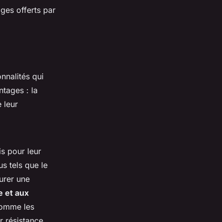
ges offerts par
onnalités qui
ntages : la
 leur
s pour leur
us tels que le
urer une
e et aux
 comme les
r résistance