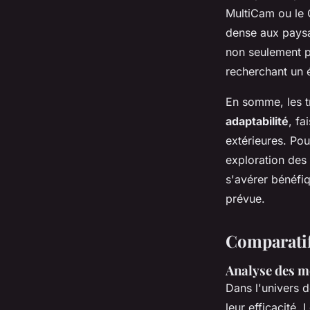
MultiCam ou le C
dense aux paysag
non seulement po
recherchant un 
En somme, les tre
adaptabilité
, fa
extérieures. Po
exploration des 
s'avérer bénéfiq
prévue.
Comparatif 
Analyse des mo
Dans l'univers 
leur efficacité.