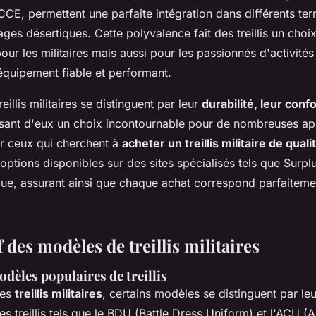
CE, permettent une parfaite intégration dans différents terr
es désertiques. Cette polyvalence fait des treillis un choix
ur les militaires mais aussi pour les passionnés d'activités 
équipement fiable et performant.
illis militaires se distinguent par leur
durabilité, leur confo
isant d'eux un choix incontournable pour de nombreuses ap
ur ceux qui cherchent à
acheter un treillis militaire de quali
options disponibles sur des sites spécialisés tels que Surplu
ue, assurant ainsi que chaque achat correspond parfaitement
des modèles de treillis militaires
dèles populaires de treillis
des
treillis militaires
, certains modèles se distinguent par leu
 Les treillis tels que le BDU (Battle Dress Uniform) et l'ACU